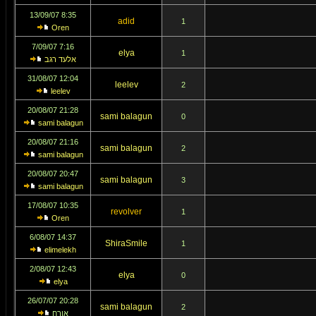
8:35 13/09/07
adid
1
Oren
7:16 7/09/07
elya
1
אלעד רגב
12:04 31/08/07
leelev
2
leelev
21:28 20/08/07
sami balagun
0
sami balagun
21:16 20/08/07
sami balagun
2
sami balagun
20:47 20/08/07
sami balagun
3
sami balagun
10:35 17/08/07
revolver
1
Oren
14:37 6/08/07
ShiraSmile
1
elimelekh
12:43 2/08/07
elya
0
elya
20:28 26/07/07
sami balagun
2
אורח